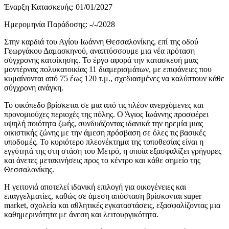
Έναρξη Κατασκευής:
01/01/2027
Ημερομηνία Παράδοσης:
-/-/2028
Στην καρδιά του Αγίου Ιωάννη Θεσσαλονίκης, επί της οδού
Γεωργάκου Δαμασκηνού, αναπτύσσουμε μια νέα πρόταση
σύγχρονης κατοίκησης. Το έργο αφορά την κατασκευή μιας
μοντέρνας πολυκατοικίας 11 διαμερισμάτων, με επιφάνειες που
κυμαίνονται από 75 έως 120 τ.μ., σχεδιασμένες να καλύπτουν κάθε
σύγχρονη ανάγκη.
Το οικόπεδο βρίσκεται σε μια από τις πλέον ανερχόμενες και
προνομιούχες περιοχές της πόλης. Ο Άγιος Ιωάννης προσφέρει
υψηλή ποιότητα ζωής, συνδυάζοντας ιδανικά την ηρεμία μιας
οικιστικής ζώνης με την άμεση πρόσβαση σε όλες τις βασικές
υποδομές. Το κυριότερο πλεονέκτημα της τοποθεσίας είναι η
εγγύτητά της στη στάση του Μετρό, η οποία εξασφαλίζει γρήγορες
και άνετες μετακινήσεις προς το κέντρο και κάθε σημείο της
Θεσσαλονίκης.
Η γειτονιά αποτελεί ιδανική επιλογή για οικογένειες και
επαγγελματίες, καθώς σε άμεση απόσταση βρίσκονται super
market, σχολεία και αθλητικές εγκαταστάσεις, εξασφαλίζοντας μια
καθημερινότητα με άνεση και λειτουργικότητα.